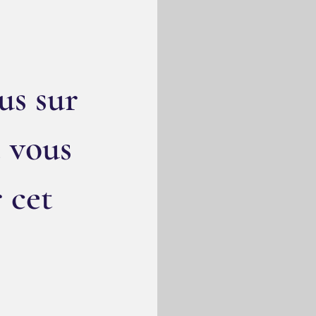
us sur
 vous
r cet