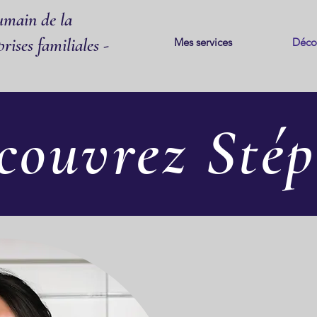
main de la
rises familiales -
Mes services
Déco
couvrez Sté