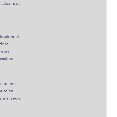
 clients en
essionnel,
de le
neurs
nsition.
ne de mes
prise en
transmission.