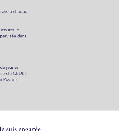
arche à chaque
assurer le
pervisée dans
 de jeunes
 cercle CEDEF,
le Puy-de-
Je suis engagée