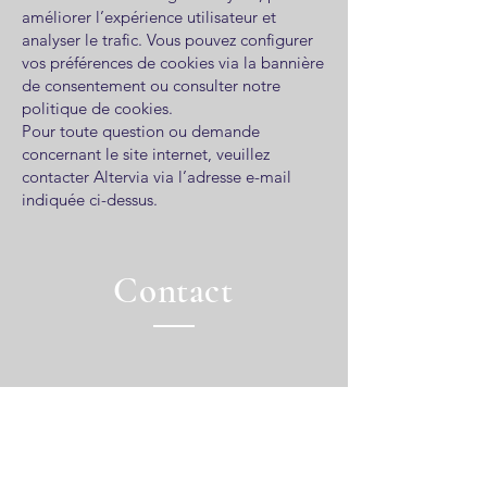
améliorer l’expérience utilisateur et
analyser le trafic. Vous pouvez configurer
vos préférences de cookies via la bannière
de consentement ou consulter notre
politique de cookies.
Pour toute question ou demande
concernant le site internet, veuillez
contacter Altervia via l’adresse e-mail
indiquée ci-dessus.
Contact
Stéphanie CHANUT -
Altervia
10, Rue Pierre Poisson
63.400 CHAMALIERES